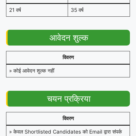
21 वर्ष
35 वर्ष
आवेदन शुल्क
विवरण
» कोई आवेदन शुल्क नहीं
चयन प्रक्रिया
विवरण
» केवल Shortlisted Candidates को Email द्वारा संपर्क