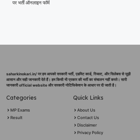
पर भर्ती ऑनलाइन फॉर्म
saharkinokari.in/ पर हम आपको सरकारी भर्ती, एडमिट कार्ड, रिजल्ट, और सिलेबस से जुड़ी
आसान और सही जानकारी देते हैं। हम किसी भी प्रकार की भर्ती का संचालन नहीं करते। सारी
जानकारी official website और सरकारी नोटिफिकेशन के आधार पर दी जाती है।
Categories
Quick Links
MP Exams
About Us
Result
Contact Us
Disclaimer
Privacy Policy