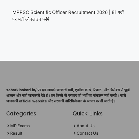
MPPSC Scientific Officer Recruitment 2026 | 81 पदों
पर भर्ती ऑनलाइन फॉर्म
saharkinokari.in/ पर हम आपको सरकारी भर्ती, एडमिट कार्ड, रिजल्ट, और सिलेबस से जुड़ी
आसान और सही जानकारी देते हैं। हम किसी भी प्रकार की भर्ती का संचालन नहीं करते। सारी
जानकारी official website और सरकारी नोटिफिकेशन के आधार पर दी जाती है।
Categories
Quick Links
MP Exams
About Us
Result
Contact Us