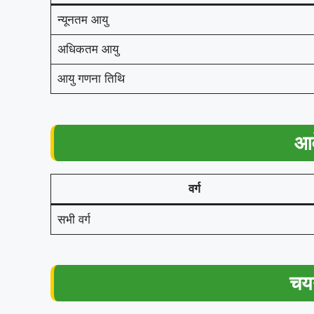
न्यूनतम आयु
अधिकतम आयु
आयु गणना तिथि
आव
वर्ग
सभी वर्ग
चयन