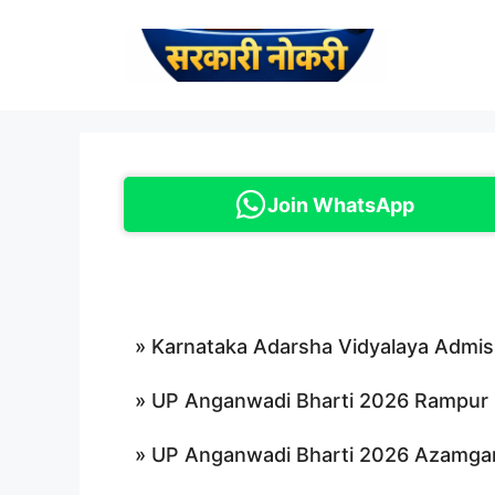
Skip
to
content
Join WhatsApp
»
Karnataka Adarsha Vidyalaya Admiss
»
UP Anganwadi Bharti 2026 Rampur | यूप
»
UP Anganwadi Bharti 2026 Azamgarh | 