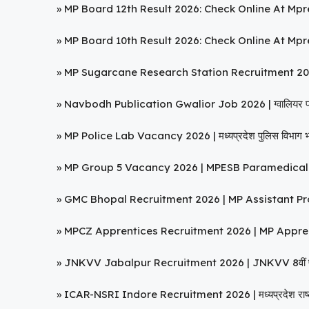
»
MP Board 12th Result 2026: Check Online At Mpre
»
MP Board 10th Result 2026: Check Online At Mpres
»
MP Sugarcane Research Station Recruitment 2026 | गन
»
Navbodh Publication Gwalior Job 2026 | ग्वालियर प्रा
»
MP Police Lab Vacancy 2026 | मध्यप्रदेश पुलिस विभाग भ
»
MP Group 5 Vacancy 2026 | MPESB Paramedical भर
»
GMC Bhopal Recruitment 2026 | MP Assistant Profe
»
MPCZ Apprentices Recruitment 2026 | MP Apprenti
»
JNKVV Jabalpur Recruitment 2026 | JNKVV 8वीं पा
»
ICAR-NSRI Indore Recruitment 2026 | मध्यप्रदेश राष्ट्री